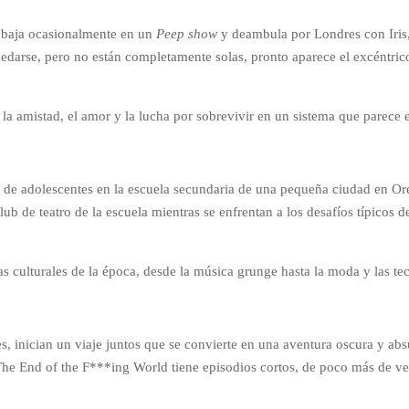
abaja ocasionalmente en un
Peep show
y deambula por Londres con Iris,
edarse, pero no están completamente solas, pronto aparece el excéntric
 amistad, el amor y la lucha por sobrevivir en un sistema que parece e
de adolescentes en la escuela secundaria de una pequeña ciudad en Ore
lub de teatro de la escuela mientras se enfrentan a los desafíos típicos 
ias culturales de la época, desde la música grunge hasta la moda y las t
s, inician un viaje juntos que se convierte en una aventura oscura y ab
The End of the F***ing World tiene episodios cortos, de poco más de vei