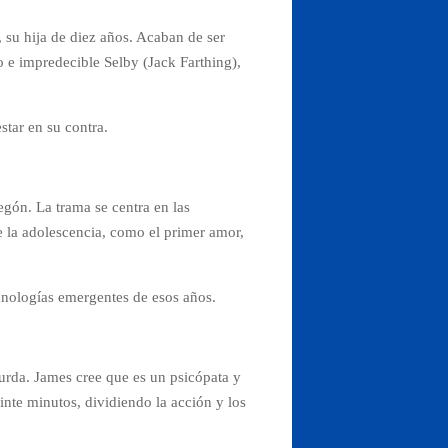
 su hija de diez años. Acaban de ser
o e impredecible Selby (Jack Farthing),
star en su contra.
gón. La trama se centra en las
de la adolescencia, como el primer amor,
ecnologías emergentes de esos años.
surda. James cree que es un psicópata y
nte minutos, dividiendo la acción y los