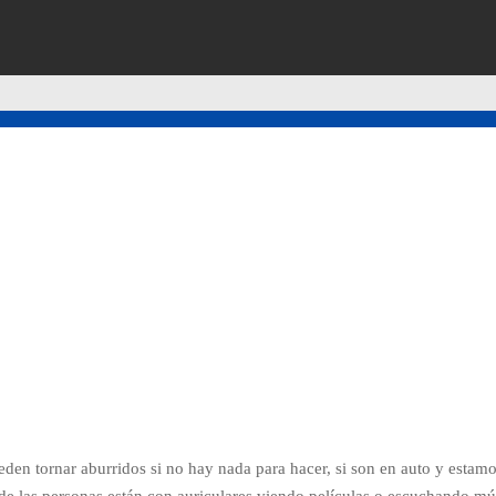
den tornar aburridos si no hay nada para hacer, si son en auto y estam
de las personas están con auriculares viendo películas o escuchando mú