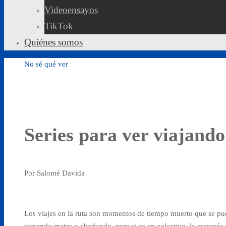
Videoensayos
TikTok
Quiénes somos
No sé qué ver
Series para ver viajando
Por Salomé Davida
Los viajes en la ruta son momentos de tiempo muerto que se pue
tomando mates y charlando, pero si es en colectivo, la mayoría 