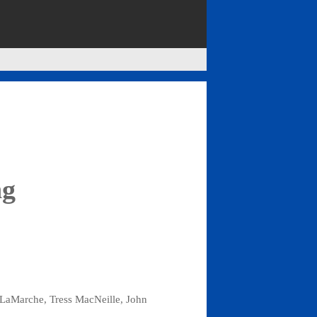
ng
 LaMarche, Tress MacNeille, John