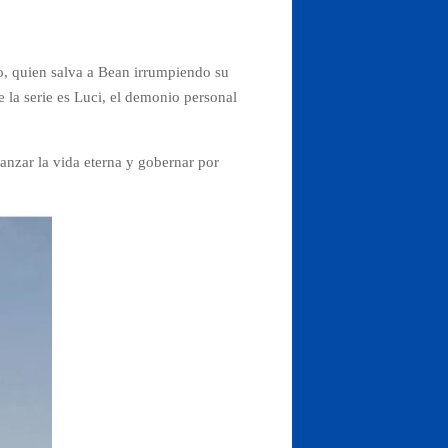
, quien salva a Bean irrumpiendo su
 la serie es Luci, el demonio personal
anzar la vida eterna y gobernar por