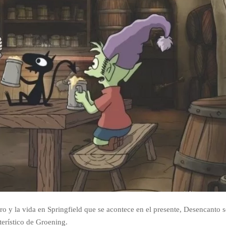
ro y la vida en Springfield que se acontece en el presente, Desencanto s
erístico de Groening.