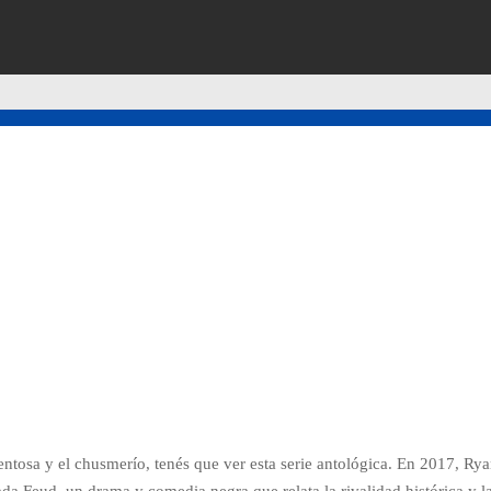
sentosa y el chusmerío, tenés que ver esta serie antológica. En 2017, R
a Feud, un drama y comedia negra que relata la rivalidad histórica y l