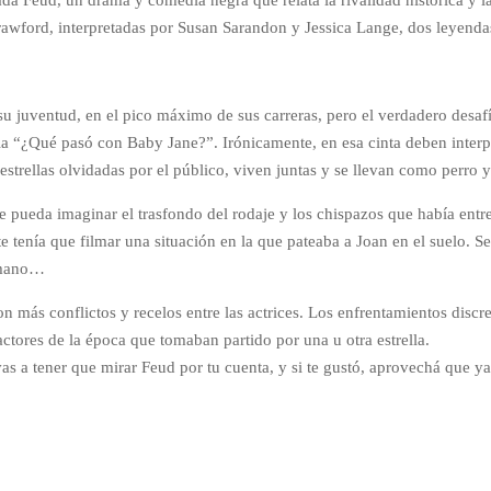
Crawford, interpretadas por Susan Sarandon y Jessica Lange, dos leyend
su juventud, en el pico máximo de sus carreras, pero el verdadero desaf
cula “¿Qué pasó con Baby Jane?”. Irónicamente, en esa cinta deben inter
estrellas olvidadas por el público, viven juntas y se llevan como perro y
se pueda imaginar el trasfondo del rodaje y los chispazos que había ent
te tenía que filmar una situación en la que pateaba a Joan en el suelo. S
a mano…
 más conflictos y recelos entre las actrices. Los enfrentamientos discre
tores de la época que tomaban partido por una u otra estrella.
as a tener que mirar Feud por tu cuenta, y si te gustó, aprovechá que y