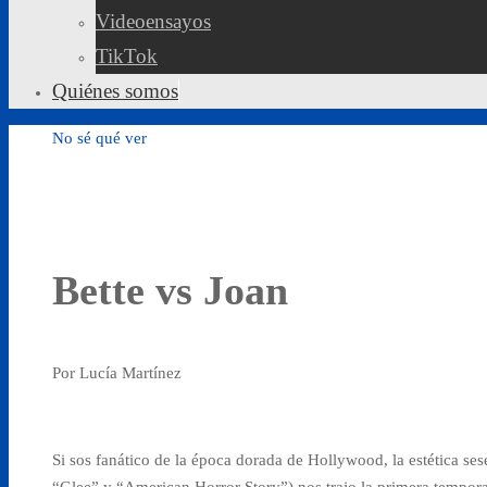
Videoensayos
TikTok
Quiénes somos
No sé qué ver
Bette vs Joan
Por Lucía Martínez
Si sos fanático de la época dorada de Hollywood, la estética se
“Glee” y “American Horror Story”) nos trajo la primera temporad