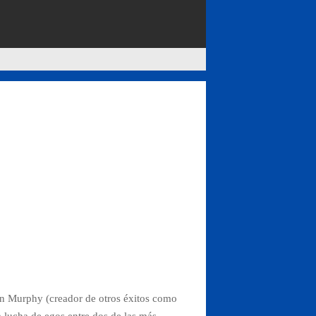
yan Murphy (creador de otros éxitos como
a lucha de egos entre dos de las más