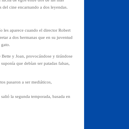
as del cine encarnando a dos leyendas.
ío les aparece cuando el director Robert
pretar a dos hermanas que en su juventud
 gato.
re Bette y Joan, provocándose y tirándose
e suponía que debían ser patadas falsas,
tos pasaron a ser mediáticos,
a salió la segunda temporada, basada en